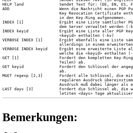
HELP land               Sendet Text für: (DE, EN, ES, F
ADD                     Wenn die Nachricht einen PGP Pu
                        Key Revocation Certificate enth
                        in den Key-Ring aufgenommen.

INDEX [1]               Ergibt eine Liste sämtlicher PG
                        dem Server verwaltet werden (-k
INDEX keyid             Ergibt eine Liste aller PGP Key
                        <keyid> enthalten (-kv)

VERBOSE INDEX [1]       Ergibt ebenfalls eine Liste säm
                        allerdings in einem erweiterten
VERBOSE INDEX keyid     Ergibt eine erweiterte Liste al
                        welche die <keyid> enthalten (-
GET [1]                 Fordert den kompletten Key-Ring
                        Teilen) ab.

GET keyid               Fordert den Schlüssel der angeg
                        ab.

MGET regexp [2,3]       Fordert alle Schlüssel, die mit
                        regulären Ausdruck übereinstimm
                        Ausdruck muß dabei länger als e
LAST days [3]           Fordert die Schlüssel ab, die w
Bemerkungen: