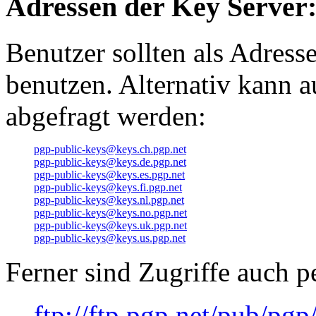
Adressen der Key Server
Benutzer sollten als Adress
benutzen. Alternativ kann a
abgefragt werden:
pgp-public-keys@keys.ch.pgp.net
pgp-public-keys@keys.de.pgp.net
pgp-public-keys@keys.es.pgp.net
pgp-public-keys@keys.fi.pgp.net
pgp-public-keys@keys.nl.pgp.net
pgp-public-keys@keys.no.pgp.net
pgp-public-keys@keys.uk.pgp.net
pgp-public-keys@keys.us.pgp.net
Ferner sind Zugriffe auch
ftp://ftp.pgp.net/pub/pgp