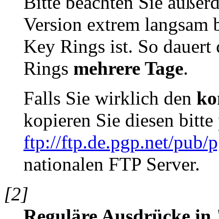
Bitte beachten Sie außer
Version extrem langsam b
Key Rings ist. So dauert
Rings
mehrere Tage
.
Falls Sie wirklich den
ko
kopieren Sie diesen bitt
ftp://ftp.de.pgp.net/pub/
nationalen FTP Server.
[2]
Reguläre Ausdrücke i